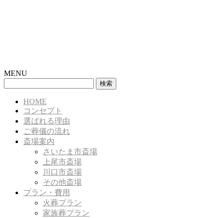
MENU
検
索:
HOME
コンセプト
選ばれる理由
ご葬儀の流れ
斎場案内
さいたま市斎場
上尾市斎場
川口市斎場
その他斎場
プラン・費用
火葬プラン
家族葬プラン