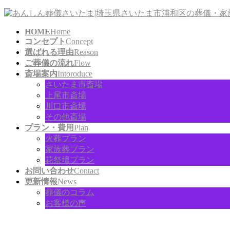
コ
ナ
ン
ビ
HOME
Home
テ
ゲ
コンセプト
Concept
ン
ー
選ばれる理由
Reason
ツ
シ
ご葬儀の流れ
Flow
に
ョ
斎場案内
Intoroduce
移
ン
さいたま市斎場
動
に
上尾市斎場
移
川口市斎場
動
その他斎場
プラン・費用
Plan
火葬プラン
家族葬プラン
花祭壇プラン
お問い合わせ
Contact
更新情報
News
葬儀のコラム
お客様の声