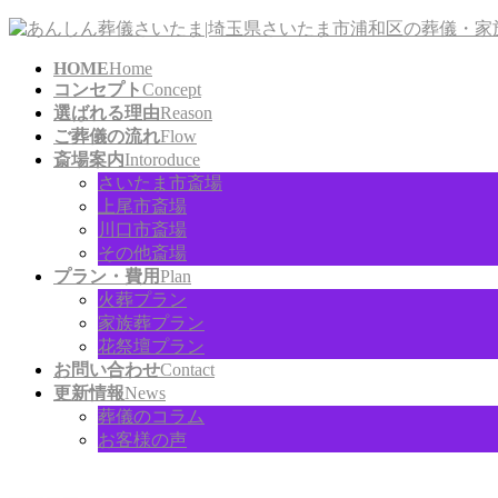
コ
ナ
ン
ビ
HOME
Home
テ
ゲ
コンセプト
Concept
ン
ー
選ばれる理由
Reason
ツ
シ
ご葬儀の流れ
Flow
に
ョ
斎場案内
Intoroduce
移
ン
さいたま市斎場
動
に
上尾市斎場
移
川口市斎場
動
その他斎場
プラン・費用
Plan
火葬プラン
家族葬プラン
花祭壇プラン
お問い合わせ
Contact
更新情報
News
葬儀のコラム
お客様の声