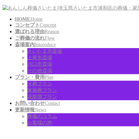
コ
ナ
ン
ビ
HOME
Home
テ
ゲ
コンセプト
Concept
ン
ー
選ばれる理由
Reason
ツ
シ
ご葬儀の流れ
Flow
に
ョ
斎場案内
Intoroduce
移
ン
さいたま市斎場
動
に
上尾市斎場
移
川口市斎場
動
その他斎場
プラン・費用
Plan
火葬プラン
家族葬プラン
花祭壇プラン
お問い合わせ
Contact
更新情報
News
葬儀のコラム
お客様の声