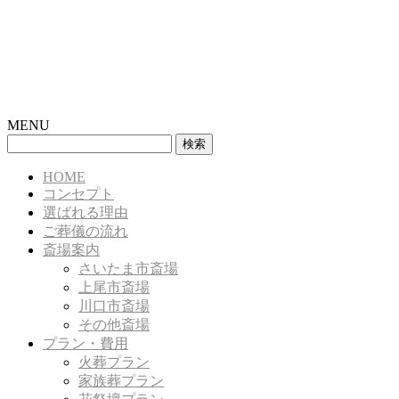
MENU
検
索:
HOME
コンセプト
選ばれる理由
ご葬儀の流れ
斎場案内
さいたま市斎場
上尾市斎場
川口市斎場
その他斎場
プラン・費用
火葬プラン
家族葬プラン