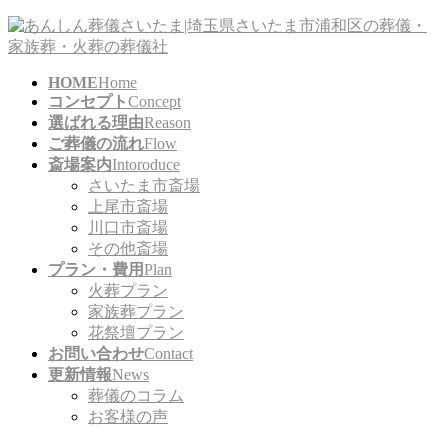
コ
ナ
ン
ビ
テ
ゲ
HOME
Home
ン
ー
コンセプト
Concept
ツ
シ
選ばれる理由
Reason
に
ョ
ご葬儀の流れ
Flow
移
ン
斎場案内
Intoroduce
動
に
さいたま市斎場
移
上尾市斎場
動
川口市斎場
その他斎場
プラン・費用
Plan
火葬プラン
家族葬プラン
花祭壇プラン
お問い合わせ
Contact
更新情報
News
葬儀のコラム
お客様の声