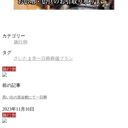
カテゴリー
施行例
タグ
さいたま市
一日葬
葬儀プラン
施行例
前の記事
思い出の里会館にて一日葬
2023年11月16日
施行例