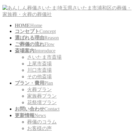
コ
ナ
ン
ビ
テ
ゲ
HOME
Home
ン
ー
コンセプト
Concept
ツ
シ
選ばれる理由
Reason
に
ョ
ご葬儀の流れ
Flow
移
ン
斎場案内
Intoroduce
動
に
さいたま市斎場
移
上尾市斎場
動
川口市斎場
その他斎場
プラン・費用
Plan
火葬プラン
家族葬プラン
花祭壇プラン
お問い合わせ
Contact
更新情報
News
葬儀のコラム
お客様の声