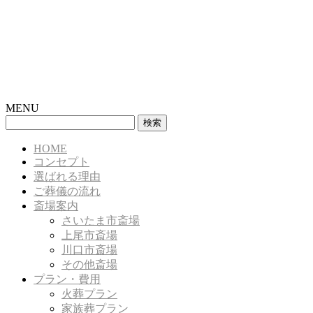
MENU
検
索:
HOME
コンセプト
選ばれる理由
ご葬儀の流れ
斎場案内
さいたま市斎場
上尾市斎場
川口市斎場
その他斎場
プラン・費用
火葬プラン
家族葬プラン