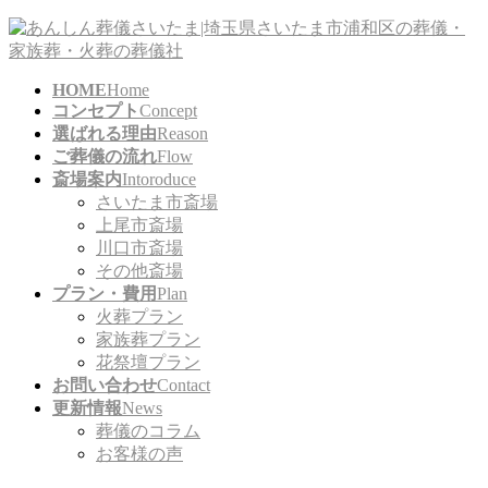
コ
ナ
ン
ビ
テ
ゲ
HOME
Home
ン
ー
コンセプト
Concept
ツ
シ
選ばれる理由
Reason
に
ョ
ご葬儀の流れ
Flow
移
ン
斎場案内
Intoroduce
動
に
さいたま市斎場
移
上尾市斎場
動
川口市斎場
その他斎場
プラン・費用
Plan
火葬プラン
家族葬プラン
花祭壇プラン
お問い合わせ
Contact
更新情報
News
葬儀のコラム
お客様の声