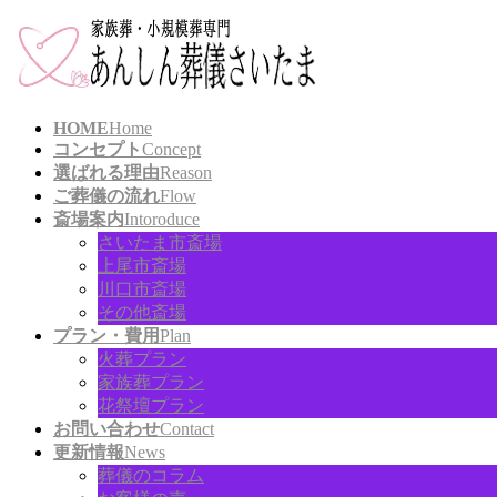
コ
ナ
ン
ビ
テ
ゲ
ン
ー
ツ
シ
HOME
Home
に
ョ
コンセプト
Concept
移
ン
選ばれる理由
Reason
動
に
ご葬儀の流れ
Flow
移
斎場案内
Intoroduce
動
さいたま市斎場
上尾市斎場
川口市斎場
その他斎場
プラン・費用
Plan
火葬プラン
家族葬プラン
花祭壇プラン
お問い合わせ
Contact
更新情報
News
葬儀のコラム