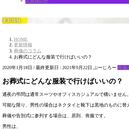
お客様の声
更新情報
HOME
更新情報
葬儀のコラム
お葬式にどんな服装で行けばいいの？
2020年1月18日
/ 最終更新日 :
2021年9月22日
ぷーじろー
葬儀
お葬式にどんな服装で行けばいいの？
通夜の弔問は通常スーツやオフィスカジュアルで構いません
可能な限り、男性の場合はネクタイと靴下は黒地のものに替
葬儀や告別式に参列する場合は、原則、喪服です。
男性は、