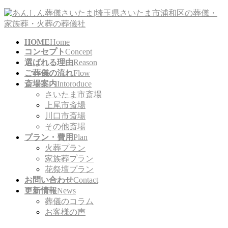
コ
ナ
ン
ビ
テ
ゲ
HOME
Home
ン
ー
コンセプト
Concept
ツ
シ
選ばれる理由
Reason
に
ョ
ご葬儀の流れ
Flow
移
ン
斎場案内
Intoroduce
動
に
さいたま市斎場
移
上尾市斎場
動
川口市斎場
その他斎場
プラン・費用
Plan
火葬プラン
家族葬プラン
花祭壇プラン
お問い合わせ
Contact
更新情報
News
葬儀のコラム
お客様の声